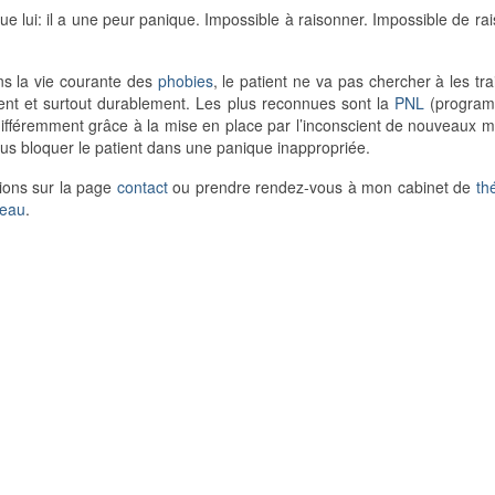
t que lui: il a une peur panique. Impossible à raisonner. Impossible de 
ns la vie courante des
phobies
, le patient ne va pas chercher à les trai
nt et surtout durablement. Les plus reconnues sont la
PNL
(programm
 différemment grâce à la mise en place par l’inconscient de nouveaux 
us bloquer le patient dans une panique inappropriée.
ions sur la page
contact
ou prendre rendez-vous à mon cabinet de
th
leau
.