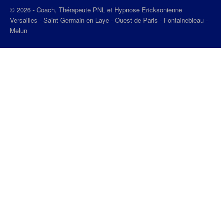
© 2026 - Coach, Thérapeute PNL et Hypnose Ericksonienne
Versailles - Saint Germain en Laye - Ouest de Paris - Fontainebleau -
Melun