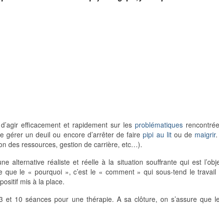
st d’agir efficacement et rapidement sur les
problématiques
rencontrées
de gérer un deuil ou encore d’arrêter de faire
pipi au lit
ou de
maigrir
.
ion des ressources, gestion de carrière, etc…).
une alternative réaliste et réelle à la situation souffrante qui est l’o
tage que le « pourquoi », c’est le « comment » qui sous-tend le trava
sitif mis à la place.
e 3 et 10 séances pour une thérapie. A sa clôture, on s’assure que l