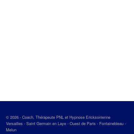
© 2026 - Coach, Thérapeute PNL et Hypnose Ericksonienne
Versailles - Saint Germain en Laye - Ouest de Paris - Fontainebleau -
Melun