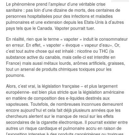
Le phénomène prend l’ampleur d’une véritable crise
sanitaire : pas loin d’une dizaine de morts, des centaines de
personnes hospitalisées pour des infections et maladies
pulmonaires et une extension depuis les Etats-Unis à d’autres
pays tels que le Canada. Vapoter pourrait tuer.
En réalité, rien que le terme « vapoter » induit le consommateur
en erreur. En effet, « vapoter » évoque « vapeur d’eau». Or,
c’est tout autre chose qui est inhalé : nicotine ou THC (la
substance active du canabis, mais celle-ci est interdite en
France) mais aussi métaux lourds, arômes artificiels, graisses,
tout un arsenal de produits chimiques toxiques pour les
poumons.
Alors, c’est vrai, la législation française – et plus largement
européenne- est bien plus stricte que la législation américaine
en matière de composition des e-liquides destinés aux
vapoteuses. Toutefois, de nombreuses inconnues demeurent
encore aujourd’hui et cela fait déjà plusieurs années que les
chercheurs alertent sur le manque de recul sur les effets
secondaires de la cigarette électronique. Il pourrait exister entre
autres un risque cardiaque et pulmonaire accru en raison de
l’exposition intensive à des produits cancérigènes ou toxiques